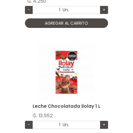
₲. 4.250
-
Un.
+
AGREGAR AL CARRITO
Leche Chocolatada Ilolay 1 L
₲. 13.552
-
Un.
+