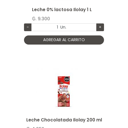
Leche 0% lactosa Ilolay 1 L
₲. 9.300
-
Un.
+
AGREGAR AL CARRITO
Leche Chocolatada Ilolay 200 ml