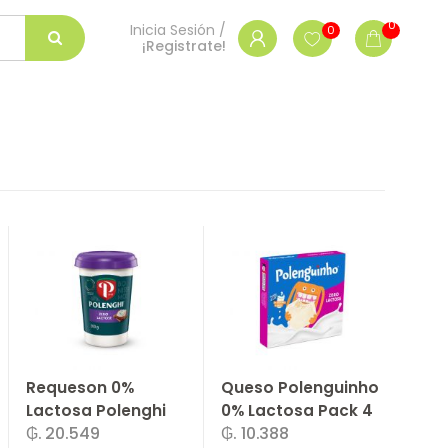
0
Inicia Sesión /
0
¡Registrate!
Requeson 0%
Queso Polenguinho
Lactosa Polenghi
0% Lactosa Pack 4
₲. 20.549
₲. 10.388
200 g
U