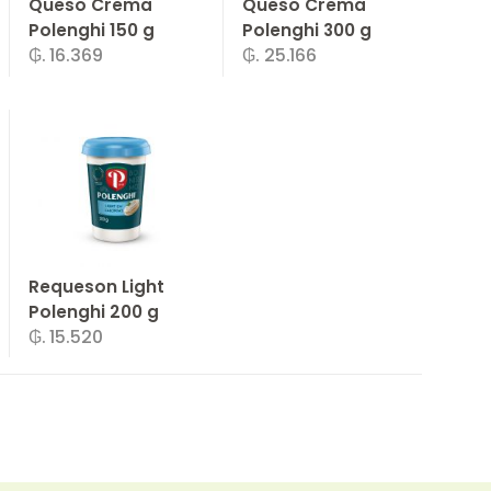
Queso Crema
Queso Crema
Polenghi 150 g
Polenghi 300 g
₲. 16.369
₲. 25.166
-
Un.
+
-
Un.
+
Requeson Light
Polenghi 200 g
₲. 15.520
-
Un.
+