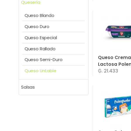
Queseria
-
Un.
Queso Blando
Queso Duro
Queso Especial
Queso Rallado
Queso Crema
Queso Semi-Duro
Lactosa Pole
₲. 21.433
Queso Untable
150 g
Salsas
-
Un.