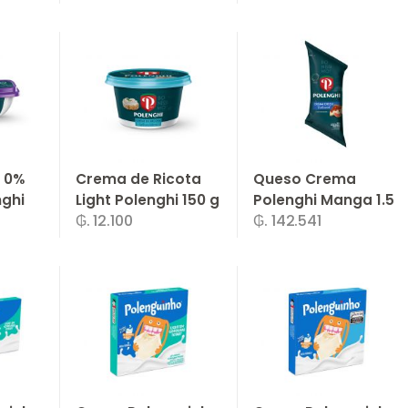
+
-
Un.
+
-
Un.
+
 0%
Crema de Ricota
Queso Crema
nghi
Light Polenghi 150 g
Polenghi Manga 1.5
₲. 12.100
₲. 142.541
Kg
+
-
Un.
+
-
Un.
+