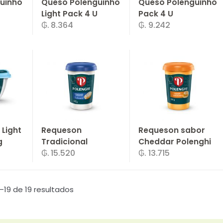
uinho
Queso Polenguinho
Queso Polenguinho
Light Pack 4 U
Pack 4 U
₲. 8.364
₲. 9.242
+
-
Un.
+
-
Un.
+
Light
Requeson
Requeson sabor
g
Tradicional
Cheddar Polenghi
₲. 15.520
₲. 13.715
Polenghi 200 g
200 g
+
-
Un.
+
-
Un.
+
–19 de 19 resultados