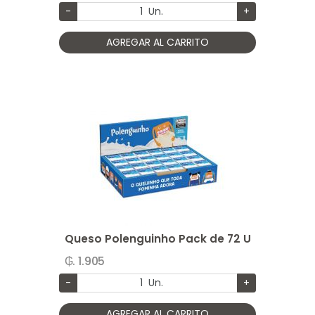
-
Un.
+
AGREGAR AL CARRITO
Queso Polenguinho Pack de 72 U
₲. 1.905
-
Un.
+
AGREGAR AL CARRITO