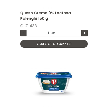
Queso Crema 0% Lactosa
Polenghi 150 g
₲. 21.433
-
Un.
+
AGREGAR AL CARRITO