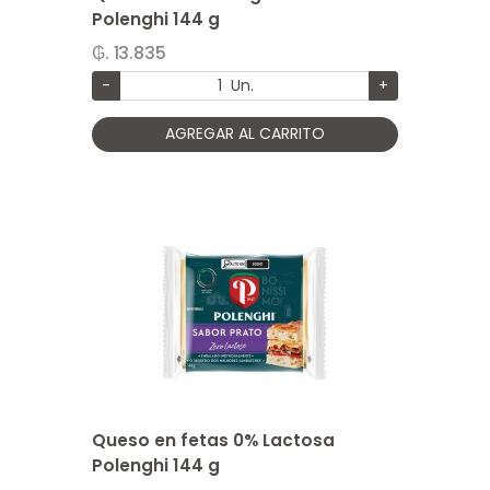
Polenghi 144 g
₲. 13.835
-
Un.
+
AGREGAR AL CARRITO
Queso en fetas 0% Lactosa
Polenghi 144 g