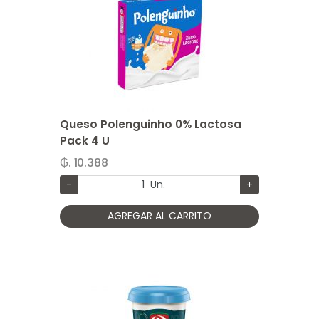
Queso Polenguinho 0% Lactosa
Pack 4 U
₲. 10.388
-
Un.
+
AGREGAR AL CARRITO