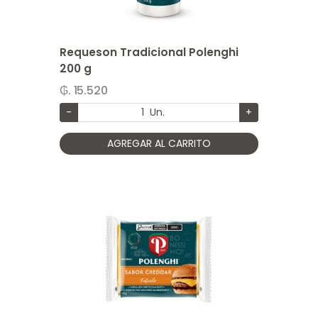
Requeson Tradicional Polenghi
200 g
₲. 15.520
-
Un.
+
AGREGAR AL CARRITO