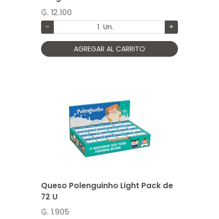
₲. 12.100
-
Un.
+
AGREGAR AL CARRITO
Queso Polenguinho Light Pack de
72 U
₲. 1.905